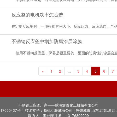
反应釜的电机功率怎么选
在定制反应釜时，一般根据容积大小、反应压力、反应温度、产品黏
不锈钢反应釜中增加防腐涂层涂膜
使用不锈钢反应釜，保养是很重要的，里面的防腐蚀的涂层会直接
«
1
2
...
3
4
5
6
7
不锈钢反应釜厂家——威海鑫泰化工机械有限公司
17050437号-1
技术支持：商机互联威海公司 | 热销城市:山东,江苏,浙江,
联系人：李经理 手机：13176809909