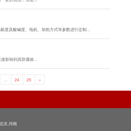
度及酸碱度、电机、加热方式等参数进行定制...
影响到其防腐效...
...
24
25
»
北京,河南