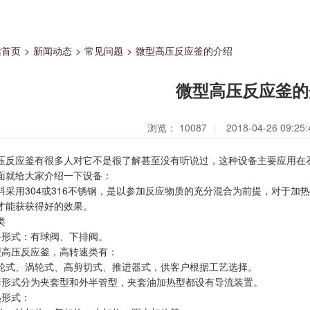
站首页
>
新闻动态
>
常见问题
>
微型高压反应釜的介绍
微型高压反应釜的
浏览：
10087
|
2018-04-26 09:25
应釜有很多人对它不是很了解甚至没有听说过，这种设备主要应用在石
面就给大家介绍一下设备：
用304或316不锈钢，是以参加反应物质的充分混合为前提，对于加
才能获获得好的效果。
类
形式：有球阀、下排阀。
高压反应釜，高转速类有：
、涡轮式、高剪切式、推进器式，供客户根据工艺选择。
式分为夹套型和外半管型，夹套油加热型都设有导流装置。
形式：