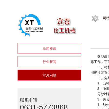
网
新闻资讯
微型高压反
行业新闻
等工作，下
一、材料采
用搅拌装置
常见问题
二、分
1、出料
2、微型
分散叶轮式
联系电话
3、夹套形
0631-5770868
4、加热