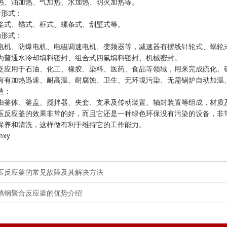
、油加热、气加热、水加热、明火加热等。
形式：
式、锚式、框式、螺条式、刮壁式等。
形式：
、防爆电机、电磁调速电机、变频器等，减速器有摆线针轮式、蜗轮
通水冷却填料密封、组合式四氟填料密封、机械密封。
用于石油、化工、橡胶、染料、医药、食品等领域，用来完成硫化、硝
加热迅速、耐高温、耐腐蚀、卫生、无环境污染、无需锅炉自动加温
造：
体、釜盖、搅拌器、夹套、支承及传动装置、轴封装置等组成，材质及
应釜的效果非常的好，而且它还是一种绿色环保没有污染的设备，非常
保养和清洗，这样做有利于维持它的工作能力。
xy
压反应釜的常见故障及其解决方法
锈钢聚合反应釜的优势介绍