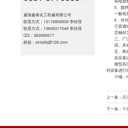
有电加热
5、搅拌
一般有桨
威海鑫泰化工机械有限公司
6、传动
联系方式：13176809909 李经理
①普通电机
联系方式：13806317049 李经理
②轴封为普
QQ：363999217
三、广泛应
邮箱：xintaihj@126.com
四、具有有
五、构
反应釜由釜
微型高压反
对设备进行
小编：m
上一条：
高
下一条：
不